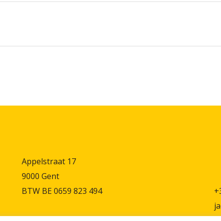
Appelstraat 17
9000 Gent
BTW BE 0659 823 494
+
j
VERKOOPSVOORWAARDEN
V