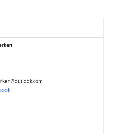
werken
werken@outlook.com
book