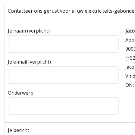
Contacteer ons gerust voor al uw elektriciteits-gebonde
Je naam (verplicht)
Jaco
Appe
900
(+32
Je e-mail (verplicht)
jaco
Vin
ON:
Onderwerp
Je bericht